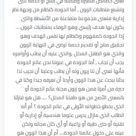
تعنى خصائص متميزة ومتقنه في منتج أو خدمة تلبى
وتشبع متطلبات الزبون , أما الجودة كنظام من وجهة نظر
إدارية فتعنى مجموعة متفاعلة من الأنشطة والتي
يكون لها هدف رئيسي وهو الوفاء بمتطلبات الزبون….
إذا الجودة كمفهوم وكنظام لها نفس الهدف وهو
تحقيق منتج أو تقديم خدمة ترضى في النهاية الزبون
والذي هو الطفل المدلل ,والذي عليه أن يطلب وأوامره
يجب أن تجاب , أما الجودة في عيوننا نحن عالم الجودة
فأنها تعنى أن لنا زبون وله أن يطلب وعلينا أن نجيب لذا
بدئنا نبحث عن هذا الزبون وأردنا أن نعرفه جيدا وكنا في
حيرة من أمرنا فمن هو زبون مجلة عالم الجودة أو
بالمعنى الأصح من هو طفلنا المدلل؟ ….. هل هو قارئنا
الذي يخطو خطواته الأولى في عالم الجودة ؟ أم أنه
الطالب الذي مازال يدرس علوما هندسية أو إدارية أو
تقنية أو حتى طبية أو زراعية أو أي كان مجاله ولكن
عينه على دخول عالمنا الجودة…. أم أن هذا الزبون هو