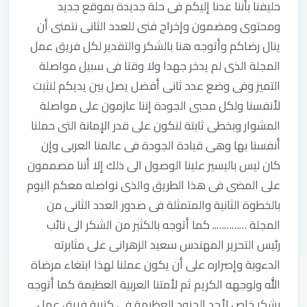
حليفنا بأننا عدنا إليكم فى حلة جديدة بموقع جديد
ومحتوى ومضمون وإخراج فنى للعدد الثانى نتمنى أن
ينال رضاكم وأتوجه هنا بالشكر والتقدير لكل فريق عمل
المجلة الذى لم يدخر جهدا ولا وقتا فى سبيل مواصلة
التميز وفى وضع عدد ثانى أفضل يصل بين يديكم لنثبت
لأنفسنا ولكل محبى الجودة إننا عازمون على مواصلة
المشوار وبخطى ثابتة لنكون على قدر الإمانة التى حملنا
أنفسنا بها وهى قيادة الجودة فى عالمنا العربى وإن
كان ليس باليسير علينا الوصول الى ذلك إلا أننا مصممون
على المضى فى هذا الطريق والذى نواصله معكم اليوم
بالخطوة الثانية والمتمثلة فى صدور العدد الثانى من
المجلة ………….. كما أتوجه بالكثير من الشكر الى نائب
رئيس التحرير المهندس سعيد الزهرانى على مثابرته
الدءوبة وإصراره على أن يكون عملنا لهذا ابتغاء مرضاة
الله ولوجهه الكريم ثم لأمتنا العربية العظيمة كما أتوجه
بشكر خاص لأحد الجنود العظيمة فى كتيبة فريق عمل