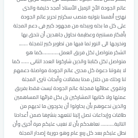
عالم الجودة الأخ الزميل الأستاذ أمجد خليفة والذى
نهنئ أنفسنا بتوليه منصب سكرتير تحرير عالم الجودة
على كل ما بذله ويبذله من مجهود كبير فى دعم المجلة
بأفكار مستنيرة وعظيمة نحاول جاهدين أن نلحق بها
ونخرجها الى النور لما فيها من تطوير كبير للمجلة ……..
الشكر متواصل لكل فريق العمل……………كما هو
متواصل لكل كتابنا والذين شاركونا العدد الثانى ……. كما
لا يفوتنا دعوة كل محبى عالم الجودة مواصلة دعمهم
لنا وذلك من خلال مدنا بمقالات وأبحاث تثرى المجلة
وتقوى عطائها فمجلة عالم الجودة ليست فقط بفريق
عملها ولا كتابها المشاركين بل بكل قرائها المساهمين
والذين ندعوهم بأن يحاولوا أن يخرجون ما لديهم من
طاقات وإبداعات تصل إلينا لنتعهد بنشرها ضمن أعدادنا
التالية………… نعاهدكم بأن لا نغيب عليكم مرة أخرى وأن
نطل عليكم بعد كل ربع عام وهو دورية إصدار المجلة