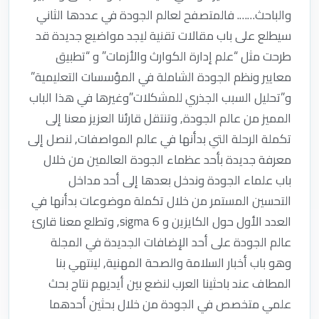
والباحث……. فالمتصفح لعالم الجودة في عددها الثاني
سيطلع على باب مقالات تقنية ليجد مواضيع جديدة قد
طرحت مثل “علم إدارة الكوارث والأزمات” و “تطبيق
معايير ونظم الجودة الشاملة في المؤسسات التعليمية”
و”تحليل السبب الجذري للمشكلات”وغيرها في هذا الباب
المميز من عالم الجودة, وتنتقل قارئنا العزيز معنا إلى
تكملة الرحلة التي بدأنها في عالم المواصفات, لنصل إلى
معرفة جديدة بأحد عظماء الجودة العالمين من خلال
باب علماء الجودة وندخل بعدها إلى أحد مداخل
التحسين المستمر من خلال تكملة موضوعات بدأنها في
العدد الأول حول الكايزين و 6 sigma, وتطلع معنا قارئ
عالم الجودة على أحد الإضافات الجديدة في المجلة
وهو باب أخبار السلامة والصحة المهنية, لينتهي بنا
المطاف عند باحثينا العرب لنضع بين أيديهم نتاج بحث
علمي متخصص في الجودة من خلال بحثين أحدهما