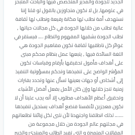
الجديد للجودة والمدير المتخصص فيها والباحث المتبحر
في علومها, بل لا نكون متجاوزين بالقول لو قلنا إننا
نستهدف أمة نطلب لها مكانة رفيعة ونطلب لها ثقافة
عالية تطلب من خلالها الجودة في كل مجالات حياتها ,
تطلب الجودة بشقيها المفهوم والنظام ….. فيستقر في
غوائر كل ناطقيها ثقافة تكون مفاهيم الجودة هي
اللغة السائدة فيها , يتبعها عمل بنظام محكم مبنى
على أهداف مأمول تحقيقها بأرقام وقياسات تكون
المؤشر الواضح على تنفيذها وتحكم بمسؤولية التنفيذ
إلى أشخاص أو جهات بعينها تسأل عنها وتحدد بفترات
زمنية تنجز خلالها وإن كان الأمل بفعل أفضل الأشياء
وتحقيق أعظم الأهداف مطلوب إلا أنه يجب علينا أن لا
نكون معجزين لأنفسنا فنضع أهداف يستحيل تنفيذها
…….. لذلك انطلقنا واجتهدنا لأن نلبى لكل زبائننا تطلعاتهم
في مجلتهم عالم الجودة من خلال مجموعة من
المقالات المتميزة و التي تفيد الطالب والمبتدئ والخبير