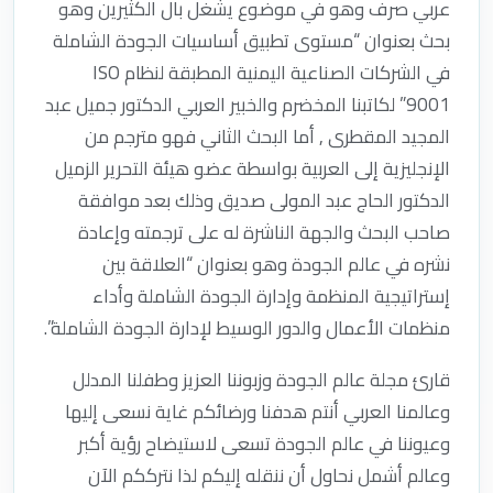
عربي صرف وهو في موضوع يشغل بال الكثيرين وهو
بحث بعنوان “مستوى تطبيق أساسيات الجودة الشاملة
في الشركات الصناعية اليمنية المطبقة لنظام ISO
9001” لكاتبنا المخضرم والخبير العربي الدكتور جميل عبد
المجيد المقطرى , أما البحث الثاني فهو مترجم من
الإنجليزية إلى العربية بواسطة عضو هيئة التحرير الزميل
الدكتور الحاج عبد المولى صديق وذلك بعد موافقة
صاحب البحث والجهة الناشرة له على ترجمته وإعادة
نشره في عالم الجودة وهو بعنوان “العلاقة بين
إستراتيجية المنظمة وإدارة الجودة الشاملة وأداء
منظمات الأعمال والدور الوسيط لإدارة الجودة الشاملة”.
قارئ مجلة عالم الجودة وزبوننا العزيز وطفلنا المدلل
وعالمنا العربي أنتم هدفنا ورضائكم غاية نسعى إليها
وعيوننا في عالم الجودة تسعى لاستيضاح رؤية أكبر
وعالم أشمل نحاول أن ننقله إليكم لذا نترككم الآن