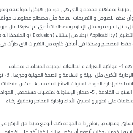
ص مرتبط بمفاهيم محددة و التى هى جزء من هيكل المواصفة ونص
وأن هذه النصوص و التعريفات العامة مثل مصطلح معلومات موثقة
ثل دليل الجودة وممثل الإدارة ومصطلحات أخرى تم تغيرها مثل مزود
خارجى ( External Provider ) بدلا من مورد ( Supplier ) وقابلية التطبيق ( Applicability ) بدلا من إستثناء ( Exclusion 
هو فقط المصطلح وهكذا فى أماكن كثيرة من التغيرات التى طرأت فى
وقد كان الداعى من وراء التعديل فى المواصفة وإصدار جديد هو 1- مواكبة التغيرات و التطلعات الجديدة للمنظمات بمختلف
أنواعها, 2- إعطاء المواصفة مرونة أكبر للتكامل مع الأنظمة الإد
طرق متكاملة لتنظيم العمل داخل المنظمات, 4- وضع أسس ثابتة لنظام إدارة الجودة للسنوات العشر القادمة ,
العمل المعقدة والمتغيرة لمواكبة سرعة التغير المطلوبة فى السنوات القادمة , 5- ضمان الإستجابة لمتطلبات مستخدمى 
المواصفة مستقبلا, 6- تعزيز قدرة المنظمات على تطوير و تحسين الأداء وإدارة المخاطر وتحقيق رضاء
ختام أننى وكمستخدم للمواصفة ISO 9001 وكإستشارى ومدرب فى نظم إدارة الجودة كنت أتوقع مزيدا من التركيز عل
ت و الخدمات وكنت أتوقع أن يكون هناك تركيزا أكبر على إظهاره