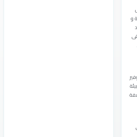
 و
) و الملاحظ أنه فى
ارية الأخرى مثل البيئة و السلامة و الصحة المهنية وغيرها , 3- توفير
 4- عكس متطلبات بيئة
المواصفة
ى