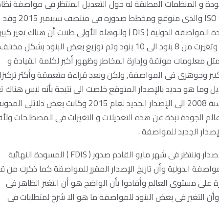
الجودة و المنظمات المطبقة له حول التعديل المنتظر فى مواصفة نظا
إدارة الجودة ISO 9001:2008 الى الإصدار الجديد ISO 9001:2015 والذى متوقع ومخطط صدوره فى منتصف سبتمبر 2015 وقد
إطلعت كما غيرى من المهتمين بنظام إدارة الجودة على مسودة المواصفة الدولية ( DIS ) وللوهلة الأولى ظننت أن هناك تغير كبير
فى المواصفة حيث تم إعادة صياغة المواصفة بشكل مختلف وتغيرت من 8 بنود الى 10 بنود وتم توزيع بعض البنود بشكل مختلف
 معلومات موثقة وإدارة المخاطر وظهور أكبر لكلمة القيادة و
كبير وجوهرى فى المواصفة, ولكن وبعد قراءة متعمقة وأكثر تركيزا
وما هو جديد بالإصدار المتوقع خلصت الى نتيجة بأنه ليس هناك تغ
فى متطلبات نظام إدارة الجودة ISO 9001 من الإصدار الحال لسنة 2008 الى الإصدار الجديد لعام 2015 وكانت بعض دلائلى المد
الم الجودة نبذة عن هذه التعديلات و التغيرات فى المصطلحات ولأ
صدار الجديد للمواصفة .
المواصفة ISO 9001:2015 هى حاليا قيد مراحل التعديل و الإصدار وننتظر فى شهر مايو القادم صدور ( FDIS ) المسودة النهائية
ن ما صدر حتى الأن هو ( DIS ) مسودة المواصفة الدولية وأن تاريخ الإصدار المقرر للمواصفة كما ذكرت من 
ظمات كثيرة على مستوى العالم وأفادوا بأن الواضح هو أن التغير الظاهر فى
ن التغير فى بعض البنود للمواصفة ما هو الا شرح لمتطلبات فى