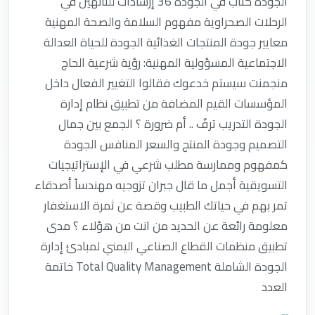
الجودة كتاب في الجودة 36 إرشادات للتائهين في
الرحلات الصحراوية مفهوم السلامة والصحة المهنية
معايير جودة المنتجات الغذائية الجودة للحياة العدالة
الاجتماعية المسؤولية المهنية: رؤية شرعية الحاج
منجمنت سيستم خدعوك فقالوا التغيير الفعال داخل
المؤسسات القيم المضافة من تطبيق نظام إدارة
الجودة التدريب ترفٌ .. أم ضرورة ؟ الجمع بين جمال
التصميم وجودة المنتج والسعر المنافس الجودة
كمفهوم وممارسة مطلب شرعي في الإستراتيجيات
التسويقية أجمل ما قال جبران تزوجيه مهندساً أصدقاء
تمر بهم في حياتك الطبيب وقصة عن ثمرة الاستغفار
معلومة رائعة عن الحديد من انت من هؤلاء ؟ مدى
تطبيق منظمات القطاع الصناعي اليمني لمبادئ إدارة
الجودة الشاملة Total Quality Management خاتمة
العدد