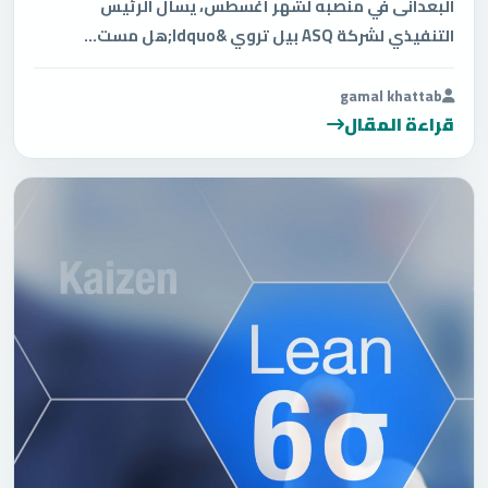
البعدانى في منصبه لشهر أغسطس، يسأل الرئيس
التنفيذي لشركة ASQ بيل تروي &ldquo;هل مست...
gamal khattab
قراءة المقال