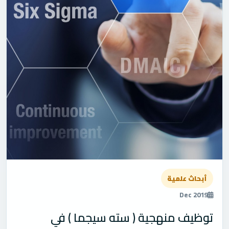
أبحاث علمية
Dec 2019
توظيف منهجية ( سته سيجما ) في