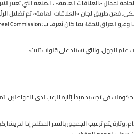
اجة لمجال «العلاقات العامة» ، الصنعة التي تُعتبر الاب
كي. فعن طريق لجان «العلاقات العامة» تم تضليل الرأ
العام الأمريكي والزج به في الحرب العالمية سابقا وغزو العراق لاحقا، بما كان يُعرف ب: mission
علم الجهل، والتي تستند على قنوات ثلاث:
حكومات في تجسيد مبدأ إثارة الرعب لدى المواطنين لتمر
م، وتارة يتم ترعيب الجمهور بالقدر المظلم إذا لم يشاركو
ن هذا «الهجوم المقدّس».