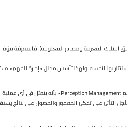
حق امتلاك المعرفة ومصادر المعلومة). فالمعرفة قوّة
تئثار بها لنفسه. ولهذا تأسس مجال «إدارة الفهم» مبكر
تُعرّف وزارة الدفاع الأمريكية مفهوم «إدارة الفهم Perception Management» بأنه يتمثل في أي عملية
ل التأثير على تفكير الجمهور والحصول على نتائج يستف