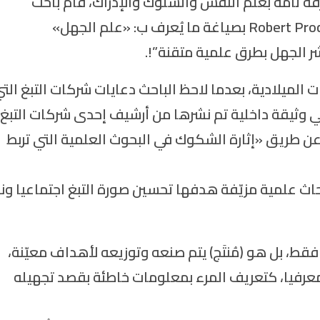
فة تامة بعلم النفس والسلوك والإدراك، قام باحث
ستانفورد المختص بتاريخ العلوم بروكتر روبرت Robert Proctor بصياغة ما يُعرف ب: «علم الجهل»
الميلادية، بعدما لاحظ الباحث دعايات شركات التبغ الت
 وثيقة داخلية تم نشرها من أرشيف إحدى شركات التبغ
ن عن طريق «إثارة الشكوك في البحوث العلمية التي تربط
بحاث علمية مزيّفة هدفها تحسين صورة التبغ اجتماعيا ون
قط، بل هو (مُنتَج) يتم صنعه وتوزيعه لأهداف معيّنة،
 معرفيا، كتعريف المرء بمعلومات خاطئة بقصد تجهيله