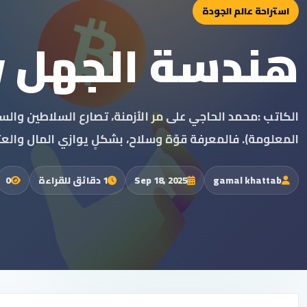
استراحة عالم الجودة
هندسة الجهل Agnotology
الكاتب‭: ‬محمد‭ ‬الحاجي على مر الأزمنة، تصارع السل
المعلومة). فالمعرفة قوّة وسلاح، بشكلٍ يوازي المال والعت
gamal khattab
Sep 18, 2025
1 دقائق للقراءة
0