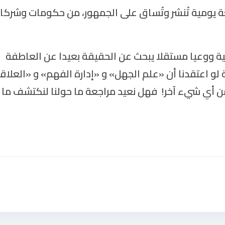
ة يومية تُنشر وتُساق على الجمهور، من حكومات وشركا
ة ووعيا مستقلا يبحث عن الحقيقة بعيدا عن العاطفة
لو اعتقدنا أن «علم الجهل» و «إدارة الفهم» و «العلاق
من أي شيء آخر! فهل نعيد مراجعة ما حولنا لنكتشف ما