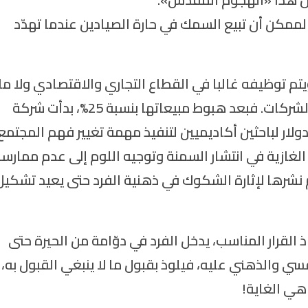
الممكن أن تبيع السمك في حارة الصيادين عندما تهدّد
يتم توظيفه غالبا في القطاع التجاري والاقتصادي ولا ما
في مجالات اخرى وهذا بالتحديد منهج الكثير من الشركات. فبعد هبوط مبيعاتها بنسبة 25%، بدأت شركة
المية مثلا بدفع ما يقارب 5 ملايين دولار لباحثين أكاديميين لتنفيذ مهمة تغيير فهم المجتمع
لغازية في انتشار السمنة وتوجيه اللوم إلى عدم ممارس
م نشرها لإثارة الشكوك في ذهنية الفرد حتى يعيد تشكيل
 القرار المناسب، يدخل الفرد في دوّامة من الحيرة حتى
فسي والذهني عليه، فيلوذ بقبول ما لا ينبغي القبول به،
هي الغاية!