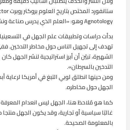
ولأن النشر والحذف يتطلّبان أساليب دقيقة ومعر
Agnotology وهو: «العلم الذي يدرس صناعة ونشر الجهل بطرق علمية متقنة”!.
بدأت دراسات وتطبيقات علم الجهل في التسعينيات 
تهدف إلى تجهيل الناس حول مخاطر التدخين. ففي
الشهيرة، تبيّن أن أبرز استراتيجية لنشر الجهل كا
التدخين بالسرطان».
ومن حينها انطلق لوبي التبغ في أمريكا لرعاية أ
الجهل حول مخاطره.
كما هو مُلاحظ هنا، الجهل ليس انعدام المعرفة ف
غالبًا سياسية أو تجارية، وقد يكون الجهل منتجا
بالمعلومة الصحيحة.