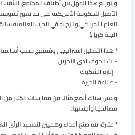
ولتوزيع هذا الجهل بين أطياف المجتمع، انبثقت الح
الأصيل للحكومة الأمريكية على حد تعبير تشومس
(لجنة كريل).
* هذا التضليل استراتيجي ومُمنهج حسب أساسيات 
- بث الخوف لدى الآخرين
- إثارة الشكوك
- صناعة الحيرة
وليس هناك أنصع مثالا من ممارسات الكثير من ال
مصالحها وأجندتها.
* فتارة، يتم صنع أعداء وهميين لتحشيد الرأي العا
في هذه المعركة وتلك، وكأن الأرض ستفنى بدو