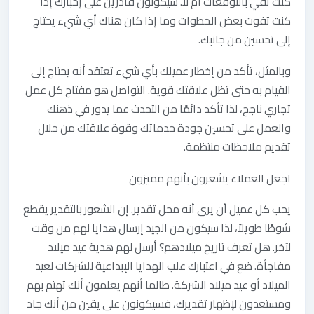
كنت تفي بالتوقعات أم لا. سيكونون قادرين على إخبارك إذا
كنت تفوت بعض الخطوات وما إذا كان هناك أي شيء يحتاج
إلى تحسين من جانبك.
وبالمثل، تأكد من إخطار عميلك بأي شيء تعتقد أنه يحتاج إلى
القيام به حتى تظل علاقتك قوية. التواصل هو مفتاح كل عمل
تجاري ناجح، لذا تأكد دائمًا من التحدث عما يدور في ذهنك
والعمل على تحسين جودة خدماتك وقوة علاقتك من خلال
تقديم ملاحظات منتظمة.
اجعل‭ ‬العملاء‭ ‬يشعرون‭ ‬بأنهم‭ ‬مميزون
يحب كل عميل أن يرى أنه محل تقدير. إن الشعور بالتقدير يقطع
شوطًا طويلاً، لذا سيكون من الجيد إرسال هدايا لهم من وقت
لآخر. هل تعرف تاريخ ميلادهم؟ أرسل لهم هدية عيد ميلاد
مفاجأة. ضع في اعتبارك علب الهدايا الإبداعية للشركات لعيد
الميلاد أو عيد ميلاد الشركة. طالما أنهم يعلمون أنك تهتم بهم
ومستعدون لإظهار تقديرك، فسيكونون على يقين من أنك جاد