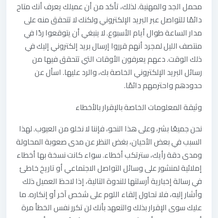
محمل الجد والمهنية. لذلك، تأكد من أن عميلك يعرف أنك متاح
دائمًا للتواصل عبر البريد الإلكتروني ولكنك لا تتحقق منه على
مدار الساعة طوال أيام الأسبوع. لا ينبغي أن يتوقعوا ردًا في
منتصف الليل لمجرد أنهم قرروا إرسال بريد إلكتروني إليك في
ذلك الوقت. دعهم يعرفون الأوقات التي تتحقق فيها من
رسائل البريد الإلكتروني الخاصة بك، والرد عليها. اسأل عن
حدودهم واحترمهم دائمًا.
وثيقة‭ ‬المعلومات‭ ‬الخاصة‭ ‬بالإقرار‭ ‬بالأخطاء
نحن جميعًا بشر، وعلى هذا النحو، فإننا لا نخلو من العيوب. لهذا
السبب في بعض الأحيان، بغض النظر عن مدى صعوبة المحاولة
ومدى دقة رأيك، سترتكب أخطاء. سواء كانت نسخة بها أخطاء
إملائية لمنشور على وسائل التواصل الاجتماعي أو تاريخ خاطئ
في رسالة إخبارية أرسلتها للندوة التالية، إذا لاحظ العميل ذلك
وأشار إليه، فلا تحاول إلقاء اللوم على شخص آخر أو إنكاره. ما
عليك سوى الإقرار بذلك والتعهد بأنك لن تكرر نفس الخطأ مرة