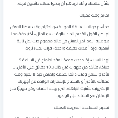
بشأن علاقتك وأنك تريدهم أن يظلوا عملاء دائمون لديك.
احترم‭ ‬وقت‭ ‬عميلك
حد أهم جوانب العلاقة المهنية هو احترام وقت بعضنا البعض.
لم يكن القول القديم الجيد «الوقت هو المال» أكثر دقة مما
هو عليه اليوم. نحن نعيش في عالم محموم حيث لكل ثانية
أهمية، وإذا أهدرت دقيقة واحدة ، فإنك تخسر ثروة.
لهذا السبب، إذا حددت موعدًا لعقد اجتماع في الساعة 9
صباحًا، فتأكد من ظهورك قبل ذلك بـ 10 دقائق على الأقل. لا
تتأخر واستغل وقتك دائمًا بحكمة ولغرض جيد. لا تضيع وقت
عملائك بالتأخير أو بالسماح للإشعارات الواردة من أجهزتك
الإلكترونية بتشتيت انتباهك. التزم بهذه النقطة وكن موجزًا قدر
الإمكان مع الحفاظ على الوضوح.
تقديم‭ ‬المساعدة‭ ‬السريعة‭ ‬للعملاء