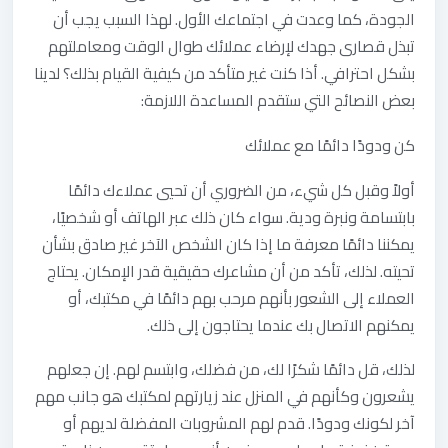
الجودة، كما وعدت في اجتماعك الأول. لهذا السبب يجب أن
تبذل قصارى جهدك لإرضاء عملائك طوال الوقت ومعاملتهم
بشكل احترافي. أذا كنت غير متأكد من كيفية القيام بذلك؟ لدينا
بعض النصائح التي ستقدم المساعدة اللازمة:
كن‭ ‬ودودًا‭ ‬دائمًا‭ ‬مع‭ ‬عملائك
أولاً وقبل كل شيء، من الضروري أن تحيي عملاءك دائمًا
بابتسامة ونبرة ودية. سواء كان ذلك عبر الهاتف أو شخصيًا،
يمكننا دائمًا معرفة ما إذا كان الشخص الآخر غير صادق بشأن
تحيته. لذلك، تأكد من أن مشاعرك حقيقية قدر الإمكان. يحتاج
العملاء إلى الشعور بأنهم مرحب بهم دائمًا في مكتبك، أو
يمكنهم الاتصال بك عندما يحتاجون إلى ذلك.
لذلك، قل دائمًا شكرًا لك، من فضلك، وابتسم لهم. إن جعلهم
يشعرون وكأنهم في المنزل عند زيارتهم لمكتبك هو جانب مهم
آخر لكونك ودودًا. قدم لهم المشروبات المفضلة لديهم أو