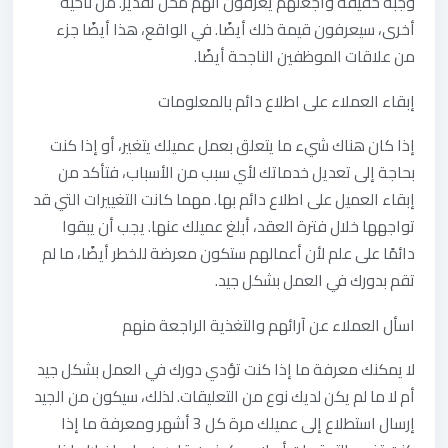
وجبة خفيفة واجعلهم يعرفون أنهم محل تقدير. من ناحية
أخرى، سيعرفون قيمة ذلك أيضًا. في الواقع، هذا أيضًا جزء
من علاقات الموظفين الناجحة أيضًا.
إبقاء‭ ‬العملاء‭ ‬على‭ ‬اطلاع‭ ‬دائم‭ ‬بالمعلومات
إذا كان هناك شيء ما يتعلق بعمل عميلك يتغير، أو إذا كنت
بحاجة إلى تعديل خدماتك لأي سبب من الأسباب، فتأكد من
إبقاء العميل على اطلاع دائم بها. مهما كانت التغييرات التي قد
تواجهها خلال فترة العقد، أبلغ عميلك عنها. يجب أن يبقوا
دائمًا على علم لأن أعمالهم ستكون معرضة للخطر أيضًا، ما لم
تقم بدورك في العمل بشكل جيد.
اسأل‭ ‬العملاء‭ ‬عن‭ ‬آرائهم‭ ‬والتغذية‭ ‬الراجعة‭ ‬منهم
لا يمكنك معرفة ما إذا كنت تؤدي دورك في العمل بشكل جيد
أم لا ما لم يكن لديك نوع من التعليقات. لذلك، سيكون من الجيد
إرسال استطلاع إلى عميلك مرة كل 3 أشهر ومعرفة ما إذا