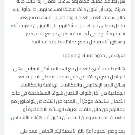
هل يحتاجك عميلك فجأة بعد ساعات العمل؟ إذا كانت حالة
طارئة، يجب أن تكون دائمًا منفتحًا لمساعدتهم. إذا لجأوا إليك
خلال ساعات العمل العادية وبحاجة إلى مساعدة سريعة،
فابذل قصارى جهدك لحل مشكلتهم على الفور. إن معرفة أنك
ستجد وقتًا لهم في أي وقت سيكون موضع تقدير كبير
وسيظهر أنك تعامل جميع عملائك بطريقة احترافية.
تعرف‭ ‬على‭ ‬حدود‭ ‬عميلك‭ ‬واحترمها
هناك طريقة أخرى للتعامل مع العملاء بشكل احترافي وهي
التواصل معهم دائمًا من خلال قنوات الاتصال التجارية. تعد
رسائل البريد الإلكتروني والمكالمات الهاتفية والمكالمات
الجماعية من أكثر قنوات الاتصال شيوعًا المستخدمة في عالم
الأعمال. ستلاحظ مؤخرًا أن العديد من الأشخاص يتواصلون مع
عملائهم من خلال ملفات تعريف الوسائط الاجتماعية أو
تطبيقات الدردشة، ولكن لا يجب أن تكون أحد هؤلاء الأشخاص.
يعد وضع الحدود أمرًا بالغ الأهمية ليتم التعامل معه على