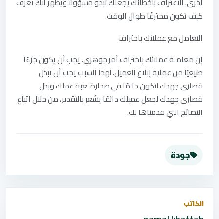
أخرى. الاعتراف بأخطائك يجعلك تبدو مسؤولاً ويظهر أنك تعرف
كيف تكون محترفًا طوال الوقت.
التعامل‭ ‬مع‭ ‬عملائك‭ ‬باحتراف
إن معاملة عملائك باحتراف أمر جوهري. يجب أن يكون جزءًا
طبيعيًا من عملية إبلاغ العميل. لهذا السبب يجب أن تبذل
قصارى جهدك لتكون دائمًا في صدارة لعبة عملك وبذل
قصارى جهدك لجعل عميلك دائمًا يشعر بالتقدير، من خلال اتباع
النصائح التي قدمناها لك.
جودة
الكاتب
gamal khattab