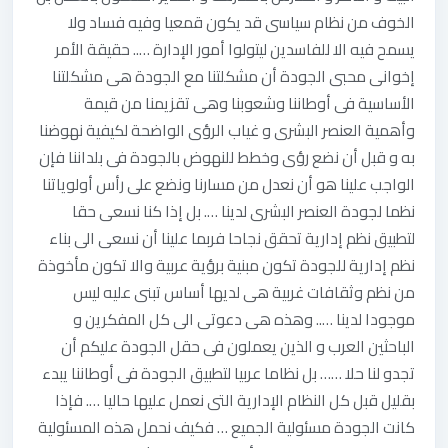
الخوف من نظام سياسى قد يكون قمعيا وفيه فساد ولا
يسمح فيه الا للفاسدين ليتولوا أمور الإدارة ….. حقيقة الأمر
إخوانى محبى الجودة أن مشكلتنا مع الجودة هى مشكلتنا
الأساسية فى أوطاننا وشعوبنا وهى تقزيمنا من قيمة
وأهمية العنصر البشرى و غياب الرؤى الواضحة لكيفية نهوضنا
به و قبل أن نضع رؤى وخطط للنهوض بالجودة فى بلداننا فإن
الواجب علينا هو أن نعدل من مسارنا ونضع على رأس أولوياتنا
نظما لجودة العنصر البشرى لدينا …. بل إذا كنا نسعى حقا
لتطبيق نظم إدارية تحقق نجاحا فربما علينا أن نسعى الى بناء
نظم إدارية للجودة تكون مبنية برؤية عربية والا تكون مأخوذة
من نظم وثقافات غربية هى لديها أساس تبنى عليه ليس
موجودا لدينا ….. وهذه هى دعوتى الى كل المفكرين و
الباحثين العرب و الذين يعملون فى حقل الجودة عليكم أن
تجدو لنا حلا …… بل نظاما عربيا لتطبيق الجودة فى أوطاننا يبدء
بقليل قبل كل النظام الإدارية التى نعمل عليها حاليا …. فإذا
كانت الجودة مسئولية الجميع … فكيف نحمل هذه المسئولية