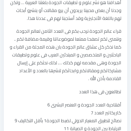
أهدافنا هو نشر علوم و تطبيقات الجودة بلغتنا العربية … ولكن
وجدنا أن بعض محبينا يريدون أن يرو مقالات أو ينشرو أبحاث
لهم باللغة الأنجليزية وقد أستجبنا لهم فى عددنا هذا.
قراء عالم الجودة نرحب بكم فى العدد الثامن لعالم الجودة
ونتمنى لكم تصفحا ممتعا لموضوعاتنا وقيمة مضافة لكم ..
كما نذكر كل عشاق عالم الجودة بان هذه المجلة من القراء و
الباحثنين و المتخصصين و المبتدئين العرب فى علوم وتطبيقات
الجودة وهى مقدمه لهم كذلك …. لذلك نحثكم على إرسال
مشاركاتكم ومقالاتكم وابحاثكم لنشرها بالعدد و الأعداد
القادمة بأذن الله .
تطالعون فى هذا العدد
أفتتاحية العدد الجودة و العنصر البشرى 6
كاريكاتير العدد 7
نصائح لتطبيق المعيار الدولي لضبط الجودة1 بأقل التكاليف 9
الارتباط بين الجودة و الصيانة 11