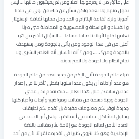
على عاتق من لا يعرفونها أصلا ومن لم يعيشيون حالتها … ليس
بجهل منهم ولا تعمد ولكن يسأل عن ذلك من تولى فى بلادنا
أمورنا وترك ثقافة الإلتزام و الجد وحل محلها ثقافة الإستهتار
و الفساد و الواسطة و المحسوبية و المجاملة حتى صرنا
نعلمها كلها لأولادنا صباحا مساءا …. السؤال الأخير من هو
أغلى من فى هذا الوجود ومن يأتى بالجودة ومن يستهدف
بالجودة ومن؟ …… ومن ؟ أنه الأنسان أنه العنصر البشرى ولا
نجاح لنظام ولا لجودة ولا لتميز بدونه .
قراء عالم الجودة نأتى اليكم من جديد بعدد من عالم الجودة
هو عدد أرادناه أن يكون عددا سنويا يغطى تأخر لنا فى إصدار
عددين سابقين خلال هذا العام … حيث نقدم لكل محبى
الجودة وجبة دسمة من مقالات ومواضيع وأبحاث وأخبار كلها
جديدة توفر لكم معلومات مفيدة بل تقدم لكم تطبيقات
وحلول لمشاكل عملية فى أعمالكم …ولعل أبرز الجديد فى
العدد الثامن لعالم الجودة هو إتاحة نشر مقالات باللغة
الإنجليزية وهو كنا نتروى كثيرا فى تقديمه لقرائنا لأن من أحد