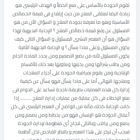
تقوم الجودة بالأساس على منع الخطأ و الهدف الرئيسى هو
زيادة الرضا لمتلقى المنتج من حيث إرتفاع فى قيمة الخصائص
الأساسية وهو ما نعرفه بجودة المنتج و السؤال الأن من هو
المسئول عن رفع قيمة خصائص المنتج ؟ الإجاية البديهية لهذا
السؤال هو أن العنصر البشرى المسئول و السؤال التالى كيف
يكون المسئول وعلى ماذا يسأل ؟ و الإجابة البديهية الثانية
يكون المسئول لأنه من يضع التصميم ومن يحدد المادة الخام
ومن يطلب شرائها ومن يخزنها ويناولها بعد ذلك للأقسام
الإنتاجية ومن يقوم بمراقبة الجودة على أجزاء المنتجات
ومنتجها النهائى أما على ماذا يسأل فهو يسأل عن كيفية
إدارة كل هذه العمليات بطريقة ناجحة تساعد على الدوام فى
منع الإخطاء فى كل عملية من عمليات إدارة المنتج ………. إذا
كانت الإجابة كذلك فأنه من الواضح أن العنصر الرئيسى فى كل
أعمال الجودة هو الإنسان فهو من يخطط ومن يصمم ومن
يصنع ومن يراقب وبالتالى لنجاح أى منظومة لإدارة الجودة
فيجب أن تركز على هذا العنصر و بالنظر الفاحص لكل أنظمة