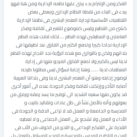
الفكر ومن الإلتزام بدء يبنى عليها نظمه الإدارية ومن هنا فهو
يبدء فى البناء من نقطة النظام الإدارى ويعطى بعض
التنظميات الأساسية لإدارة العنصر البشرى فى نظمنا الإدارية
كشئ من التنظيم وليس كموضوع للتغير فى ثقافة وفكر
العاملين و المطبقين لهذه النظم …. لذلك لاقت هذه النظم
الإدارية نجاحا كبيرا وتصنع الكثير من الفارق عند تطبيقها فى
بلدانهم ولكن و بالتوازى مع هذه الرؤية نجد النجاح لهذه النظم
لدينا ليس بالكبير ولا تصنع الفارق المرجو منها فى إدارة
المنظمات لدينا ……. وهنا إجابة لسؤال ليس مطلوبا طرحه
لوضوح إجابته وهو أن العنصر البشرى لدينا وفى بلداننا العربية
أصابه التأخر وإرتكنت ثقافة وفكر الجودة عنده الى أمور أخرى
قد يكون منها سعيه الشديد الى توفير ما يسد رمقه ورمق من
يعولهم وأنه بالأصل نشأ فى ظل عادات وتقاليد بالبيت و
المدرسة و الجامعة و العمل قد لا تراعى الدقة و الجودة فى
الأداء و العمل ولا تشجع على العمل الجماعى و لا تعطيه
القدرة على التفكير الإبداعى و التحرر من الخوف من الأب فى
البيت و الناظر و المدرس بالمدرسة و المدير المسئول بالعمل بل