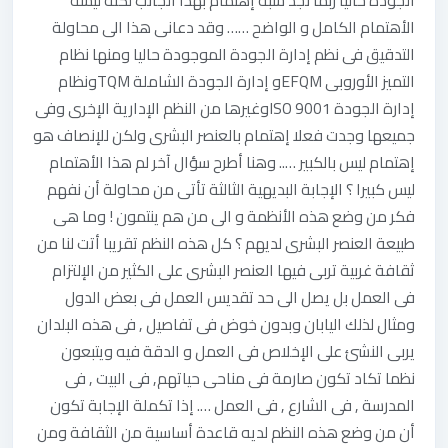
الجودة حاليا ربما نجد شبه إهتمام بهذا الجانب لكنه ليسه
الأهتمام الكامل و الواضح …… وقد دعانى هذا الى محاولة
التدقيق فى نظم إدارة الجودة الموجودة حاليا ومنها نظام
التميز الأوروبى EFQMو إدارة الجودة الشاملة TQMونظام
إدارة الجودة ISO 9001وغيرها من النظم الإدارية الإخرى وفى
جميعها وجدت فعلا إهتمام بالعنصر البشرى ولكن للإنصاف هو
إهتمام ليس بالكبير ….. وهنا أطرح سؤال آخر لم هذا الأهتمام
ليس كبيرا ؟ الإجابة البديهية الثالثة تأتى من محاولة أن نفهم
فكر من وضع هذه الأنظمة و الى من هم ينتمون ! وما هى
طبيعة العنصر البشرى لديهم ؟ كل هذه النظم تقريبا أتت لنا من
ثقافة غربية تربى فيها العنصر البشرى على الكثير من الإلتزام
فى العمل بل يصل الى حد تقديس العمل فى بعض الدول
ومثال لذلك اليابان وبدون خوض فى تفاصيل , فى هذه البلدان
يربى النشئ على الإخلاص فى العمل و الدقة فيه ويتبعون
نظما تكاد تكون صارمة فى مناحى حياتهم, فى البيت , فى
المدرسة , فى الشارع , فى العمل …. إذا تكملة الإجابة تكون
أن من وضع هذه النظم لديه قاعدة أساسية من الثقافة ومن